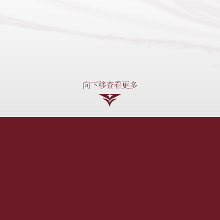
向下移查看更多
第3A期称为「KOKO ROSSO」（「期数」）。
号