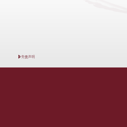
免责声明
查询电话：2118 2000
本网页为发展项目第3A期的网页。
发展项目期数名称：KOKO HILLS发展项目（「发展项目」）的
区域：茶果岭、油塘、鲤鱼门
街道名称及由差饷物业估价署署长编配的门牌号数：高岭道3
期数指定的互联网网站网址：www.kokorosso.hk
查询: 2118 2000 | enquiry@wheelockpropertieshk.com