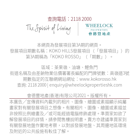
查詢電話：2118 2000
本網頁為發展項目第3A期的網頁。
發展項目期數名稱：KOKO HILLS發展項目（「發展項目」）的
第3A期稱為「KOKO ROSSO」（「期數」）。
區域：茶果嶺、油塘、鯉魚門
街道名稱及由差餉物業估價署署長編配的門牌號數：高嶺道3號
期數指定的互聯網網站網址：www.kokorosso.hk
查詢: 2118 2000 | enquiry@wheelockpropertieshk.com
會德豐地產(香港)有限公司2021。版權所有。
本廣告╱宣傳資料內載列的相片、圖像、繪圖或素描顯示純屬
畫家對有關發展項目之想像。有關相片、圖像、繪圖或素描並
非按照比例繪畫及╱或可能經過電腦修飾處理。準買家如欲了
解發展項目的詳情，請參閱售樓說明書。賣方亦建議準買家到
有關發展地盤作實地考察，以對該發展地盤、其周邊地區環境
及附近的公共設施有較佳了解。