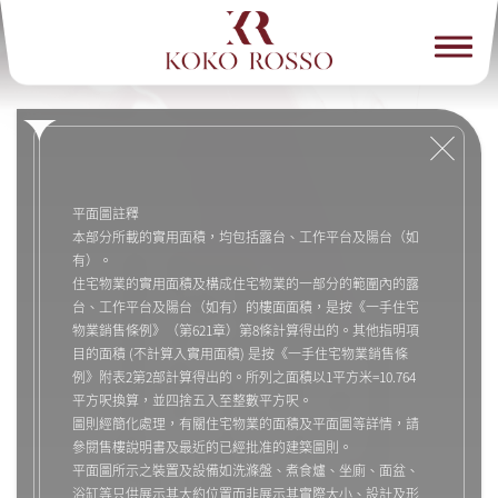
平面圖註釋
本部分所載的實用面積，均包括露台、工作平台及陽台（如
有）。
住宅物業的實用面積及構成住宅物業的一部分的範圍內的露
台、工作平台及陽台（如有）的樓面面積，是按《一手住宅
物業銷售條例》（第621章）第8條計算得出的。其他指明項
目的面積 (不計算入實用面積) 是按《一手住宅物業銷售條
例》附表2第2部計算得出的。所列之面積以1平方米=10.764
平方呎換算，並四捨五入至整數平方呎。
圖則經簡化處理，有關住宅物業的面積及平面圖等詳情，請
參閱售樓說明書及最近的已經批准的建築圖則。
平面圖所示之裝置及設備如洗滌盤、煮食爐、坐廁、面盆、
浴缸等只供展示其大約位置而非展示其實際大小、設計及形