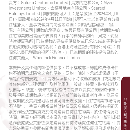
賣方：Golden Centurion Limited | 賣方的控權公司：Myers
Investments Limited、會德豐地產有限公司、Seareef
Holdings Limited | 期數的認可人士：趙慧敏(直至2024年4月10
日)、衛政邦 (由2024年4月11日開始) | 認可人士以其專業身分擔
任經營人、董事或僱員的商號或法團：胡周黃建築設計（國
際）有限公司 | 期數的承建商：協興建築有限公司 | 就期數中的
住宅物業的出售而代表擁有人行事的律師事務所：貝克．麥堅
時律師事務所 | 已為期數的建造提供貸款或已承諾為該項建造提
供融資的認可機構的名稱：香港上海滙豐銀行有限公司 (註：有
關承諾書已獲政府退回並取消。) | 已為期數的建造提供貸款的
任何其他人：Wheelock Finance Limited
本廣告及其任何內容僅供參考，並不構成亦不得詮釋成作出任
何不論明示或隱含之合約條款、要約、陳述、承諾或保證（不
論是否有關景觀）。| 賣方保留權利不時改動發展項目或期數或
其任何部分之建築圖則及其他圖則、設計、裝置、裝修物料及
設備等。 裝置、裝修物料及設備之提供以賣買合約條款作準。
發展項目或期數設計以相關政府部門最後批准者作準。發展項
目或期數及其周邊地區日後可能出現改變。| 住宅物業市場情況
預參觀現樓示範單位
不時變化，準買方應衡量其財務情況及負擔能力及所有相關因
素方作出決定購買或於何時購買任何住宅物業，於任何情況或
時間，準買方絕不應以本廣告/宣傳資料之任何內容、資料或概
念作依據或受其影響決定購買或於何時購買任何住宅物業。| 賣
方建議準買方參閱有關售樓說明書，以了解發展項目或期數的